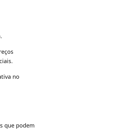
.
reços
iais.
ativa no
ais que podem