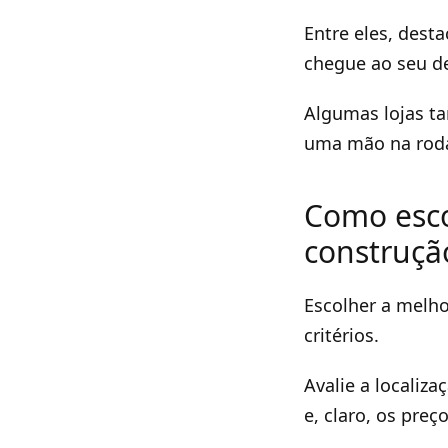
Entre eles, dest
chegue ao seu d
Algumas lojas t
uma mão na roda
Como esco
construçã
Escolher a melho
critérios.
Avalie a localiz
e, claro, os preço